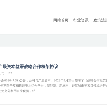
网站首页
行业资讯
政策法
广晟资本签署战略合作框架协议
人气： 812
(002047.SZ)公告，公司与广晟资本于2022年9月20日签署了《战略合作框架
括但不限于互相搭建资本运作平台，新能源、新材料、智慧城市等项目领域进行
为充分利用自身优势，结...