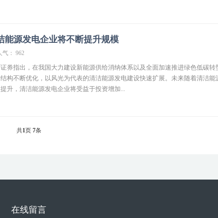
洁能源发电企业将不断提升规模
人气： 962
西证券指出，在我国大力建设新能源供给消纳体系以及全面加速推进绿色低碳转
费结构不断优化，以风光为代表的清洁能源发电建设快速扩展。未来随着清洁能
提升，清洁能源发电企业将受益于投资增加...
共
1
页
7
条
在线留言