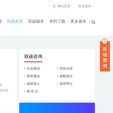
网站首页
更多服务
规
双碳咨询
双碳服务
资料下载
更多服务
双碳咨询
企业规划
控排治理
政府规划
碳数据云
碳核查云
碳管理云
协
合作开
能 管 云