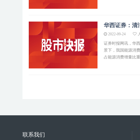
华西证券：清
2022-09-24
证券时报网讯，华
景下，我国能源消
占能源消费增量比重
联系我们