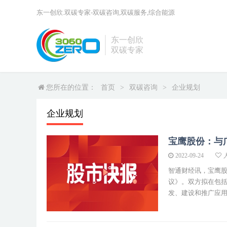
东一创欣.双碳专家-双碳咨询,双碳服务,综合能源
东一创欣
双碳专家
您所在的位置：
首页
>
双碳咨询
>
企业规划
企业规划
宝鹰股份：与
2022-09-24
智通财经讯，宝鹰股份
议》。双方拟在包
发、建设和推广应用;